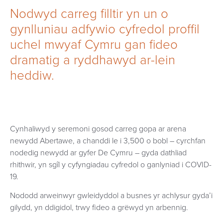
Nodwyd carreg filltir yn un o
gynlluniau adfywio cyfredol proffil
uchel mwyaf Cymru gan fideo
dramatig a ryddhawyd ar-lein
heddiw.​
Cynhaliwyd y seremoni gosod carreg gopa ar arena
newydd Abertawe, a chanddi le i 3,500 o bobl – cyrchfan
nodedig newydd ar gyfer De Cymru – gyda dathliad
rhithwir, yn sgîl y cyfyngiadau cyfredol o ganlyniad i COVID-
19.
Nododd arweinwyr gwleidyddol a busnes yr achlysur gyda’i
gilydd, yn ddigidol, trwy fideo a grëwyd yn arbennig.