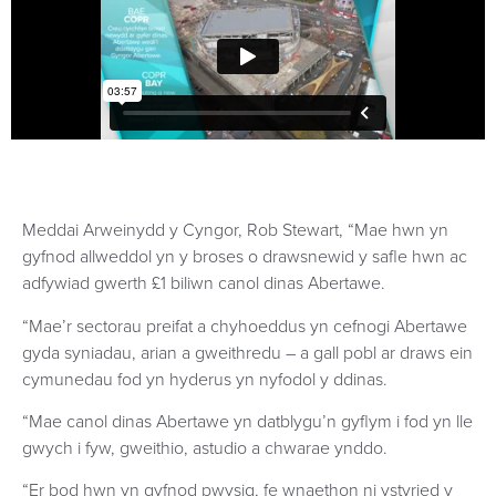
Meddai Arweinydd y Cyngor, Rob Stewart, “Mae hwn yn
gyfnod allweddol yn y broses o drawsnewid y safle hwn ac
adfywiad gwerth £1 biliwn canol dinas Abertawe.
“Mae’r sectorau preifat a chyhoeddus yn cefnogi Abertawe
gyda syniadau, arian a gweithredu – a gall pobl ar draws ein
cymunedau fod yn hyderus yn nyfodol y ddinas.
“Mae canol dinas Abertawe yn datblygu’n gyflym i fod yn lle
gwych i fyw, gweithio, astudio a chwarae ynddo.
“Er bod hwn yn gyfnod pwysig, fe wnaethon ni ystyried y