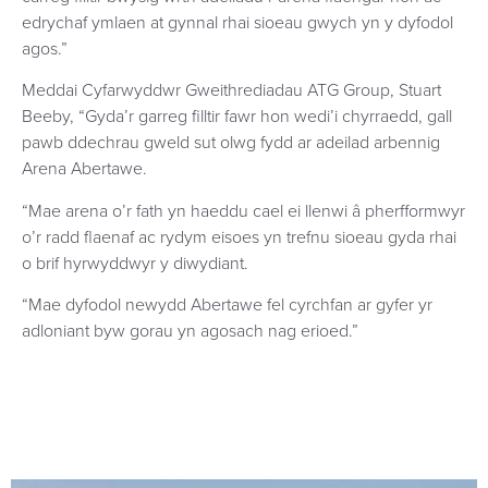
edrychaf ymlaen at gynnal rhai sioeau gwych yn y dyfodol
agos.”
Meddai Cyfarwyddwr Gweithrediadau ATG Group, Stuart
Beeby, “Gyda’r garreg filltir fawr hon wedi’i chyrraedd, gall
pawb ddechrau gweld sut olwg fydd ar adeilad arbennig
Arena Abertawe.
“Mae arena o’r fath yn haeddu cael ei llenwi â pherfformwyr
o’r radd flaenaf ac rydym eisoes yn trefnu sioeau gyda rhai
o brif hyrwyddwyr y diwydiant.
“Mae dyfodol newydd Abertawe fel cyrchfan ar gyfer yr
adloniant byw gorau yn agosach nag erioed.”