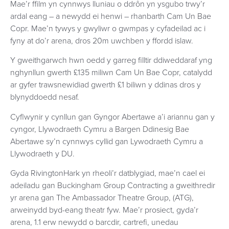
Mae’r ffilm yn cynnwys lluniau o ddrôn yn ysgubo trwy’r
ardal eang – a newydd ei henwi – rhanbarth Cam Un Bae
Copr. Mae’n tywys y gwyliwr o gwmpas y cyfadeilad ac i
fyny at do’r arena, dros 20m uwchben y ffordd islaw.
Y gweithgarwch hwn oedd y garreg filltir ddiweddaraf yng
nghynllun gwerth £135 miliwn Cam Un Bae Copr, catalydd
ar gyfer trawsnewidiad gwerth £1 biliwn y ddinas dros y
blynyddoedd nesaf.
Cyflwynir y cynllun gan Gyngor Abertawe a’i ariannu gan y
cyngor, Llywodraeth Cymru a Bargen Ddinesig Bae
Abertawe sy’n cynnwys cyllid gan Lywodraeth Cymru a
Llywodraeth y DU.
Gyda RivingtonHark yn rheoli’r datblygiad, mae’n cael ei
adeiladu gan Buckingham Group Contracting a gweithredir
yr arena gan The Ambassador Theatre Group, (ATG),
arweinydd byd-eang theatr fyw. Mae’r prosiect, gyda’r
arena, 1.1 erw newydd o barcdir, cartrefi, unedau