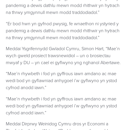
pandemig a dewis dathlu mewn modd rhithwir yn hytrach
na thrwy ymgynnull mewn modd traddodiadol.”
“Er bod hwn yn gyfnod pwysig, fe wnaethon ni ystyried y
pandemig a dewis dathlu mewn modd rhithwir yn hytrach
na thrwy ymgynnull mewn modd traddodiadol.”
Meddai Ysgrifennydd Gwladol Cymru, Simon Hart, “Mae’n
wych gweld prosiect trawsnewidiol – un o brosiectau
mwyaf y DU – yn cael ei gyflwyno yng nghanol Abertawe.
“Mae’n rhywbeth i fod yn gyffrous iawn amdano ac mae
wedi bod yn gyflawniad anhygoel i’w gyflwyno yn ystod
cyfnod anodd iawn.”
“Mae’n rhywbeth i fod yn gyffrous iawn amdano ac mae
wedi bod yn gyflawniad anhygoel i’w gyflwyno yn ystod
cyfnod anodd iawn.”
Meddai Dirprwy Weinidog Cymru dros yr Economi a