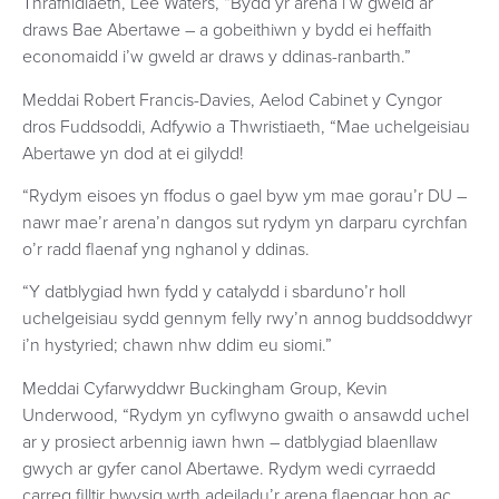
Thrafnidiaeth, Lee Waters, “Bydd yr arena i’w gweld ar
draws Bae Abertawe – a gobeithiwn y bydd ei heffaith
economaidd i’w gweld ar draws y ddinas-ranbarth.”
Meddai Robert Francis-Davies, Aelod Cabinet y Cyngor
dros Fuddsoddi, Adfywio a Thwristiaeth, “Mae uchelgeisiau
Abertawe yn dod at ei gilydd!
“Rydym eisoes yn ffodus o gael byw ym mae gorau’r DU –
nawr mae’r arena’n dangos sut rydym yn darparu cyrchfan
o’r radd flaenaf yng nghanol y ddinas.
“Y datblygiad hwn fydd y catalydd i sbarduno’r holl
uchelgeisiau sydd gennym felly rwy’n annog buddsoddwyr
i’n hystyried; chawn nhw ddim eu siomi.”
Meddai Cyfarwyddwr Buckingham Group, Kevin
Underwood, “Rydym yn cyflwyno gwaith o ansawdd uchel
ar y prosiect arbennig iawn hwn – datblygiad blaenllaw
gwych ar gyfer canol Abertawe. Rydym wedi cyrraedd
carreg filltir bwysig wrth adeiladu’r arena flaengar hon ac