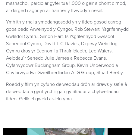
masnachol, parcio ar gyfer tua 1,000 o geir a phont dirnod,
ar darged i agor yn ail hanner y flwyddyn nesaf.
Ymhlith y rhai a ymddangosodd yn y fideo gosod carreg
gopa oedd Arweinydd y Cyngor, Rob Stewart, Ysgrifennydd
Gwladol Cymru, Simon Hart, Is-Ysgrifennydd Gwladol
Seneddol Cymru, David T C Davies, Dirprwy Weinidog
Cymru dros yr Economi a Thrafnidiaeth, Lee Waters,
Aelodau’r Senedd Julie James a Rebecca Evans,
Cyfarwyddwr Buckingham Group, Kevin Underwood a
Chyfarwyddwr Gweithrediadau ATG Group, Stuart Beeby.
Roedd y ffilm yn cyfuno delweddau drôn ar draws y safle â
delweddau a gynhyrchir gan gyfrifiadur a chyfweliadau
fideo. Gellir ei gweld ar-lein yma.